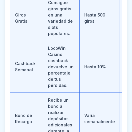
Consigue
giros gratis
Inc
Giros
en una
Hasta 500
bon
Gratis
variedad de
giros
bie
slots
populares.
LocoWin
Casino
cashback
Se 
Cashback
devuelve un
Hasta 10%
aut
Semanal
porcentaje
cad
de tus
pérdidas.
Recibe un
bono al
realizar
Dep
Bono de
Varía
depósitos
los
Recarga
semanalmente
adicionales
señ
durante la