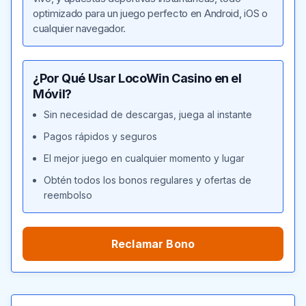
optimizado para un juego perfecto en Android, iOS o
cualquier navegador.
¿Por Qué Usar LocoWin Casino en el
Móvil?
Sin necesidad de descargas, juega al instante
Pagos rápidos y seguros
El mejor juego en cualquier momento y lugar
Obtén todos los bonos regulares y ofertas de
reembolso
Reclamar Bono