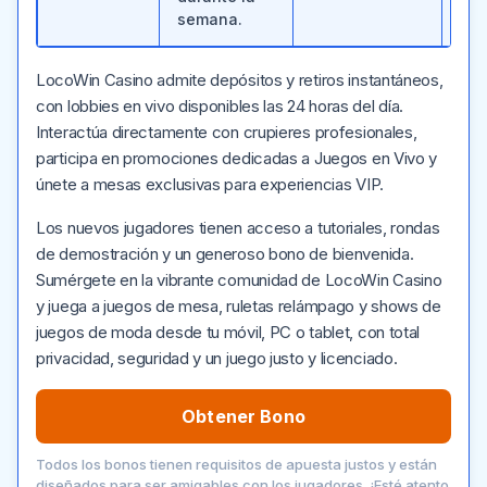
semana.
LocoWin Casino admite depósitos y retiros instantáneos,
con lobbies en vivo disponibles las 24 horas del día.
Interactúa directamente con crupieres profesionales,
participa en promociones dedicadas a Juegos en Vivo y
únete a mesas exclusivas para experiencias VIP.
Los nuevos jugadores tienen acceso a tutoriales, rondas
de demostración y un generoso bono de bienvenida.
Sumérgete en la vibrante comunidad de LocoWin Casino
y juega a juegos de mesa, ruletas relámpago y shows de
juegos de moda desde tu móvil, PC o tablet, con total
privacidad, seguridad y un juego justo y licenciado.
Obtener Bono
Todos los bonos tienen requisitos de apuesta justos y están
diseñados para ser amigables con los jugadores. ¡Esté atento