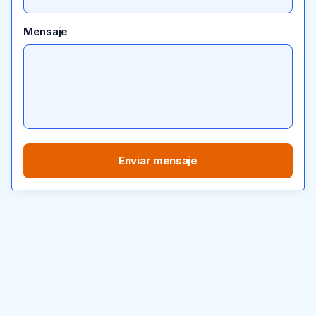
Mensaje
Enviar mensaje