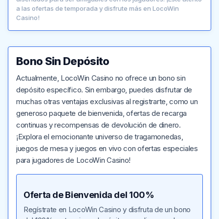
a las ofertas de temporada y disfrute más en LocoWin
Casino!
Bono Sin Depósito
Actualmente, LocoWin Casino no ofrece un bono sin
depósito específico. Sin embargo, puedes disfrutar de
muchas otras ventajas exclusivas al registrarte, como un
generoso paquete de bienvenida, ofertas de recarga
continuas y recompensas de devolución de dinero.
¡Explora el emocionante universo de tragamonedas,
juegos de mesa y juegos en vivo con ofertas especiales
para jugadores de LocoWin Casino!
Oferta de Bienvenida del 100%
Regístrate en LocoWin Casino y disfruta de un bono