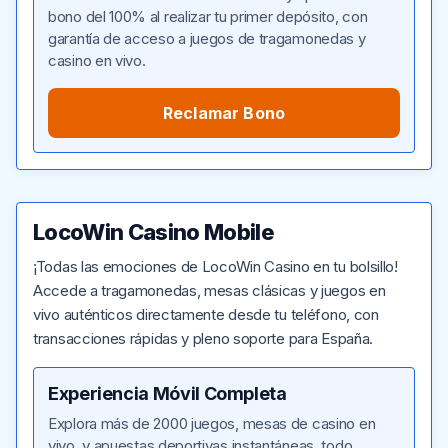
bono del 100% al realizar tu primer depósito, con
garantía de acceso a juegos de tragamonedas y
casino en vivo.
Reclamar Bono
LocoWin Casino Mobile
¡Todas las emociones de LocoWin Casino en tu bolsillo!
Accede a tragamonedas, mesas clásicas y juegos en
vivo auténticos directamente desde tu teléfono, con
transacciones rápidas y pleno soporte para España.
Experiencia Móvil Completa
Explora más de 2000 juegos, mesas de casino en
vivo, y apuestas deportivas instantáneas, todo